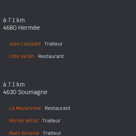
à 7.1 km
4680 Hermée
Jean Castadot
Traiteur
Côté Jardin
Restaurant
à 7.1 km
4630 Soumagne
La Mezannine
Restaurant
Michel Willot
Traiteur
Marc Binamé
Traiteur