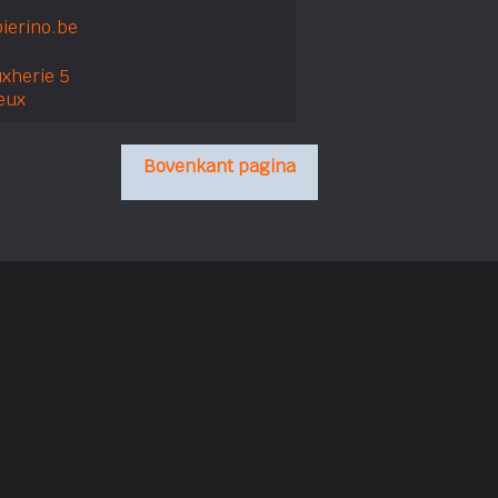
ierino.be
xherie 5
eux
Bovenkant pagina