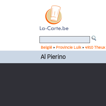
België
»
Provincie Luik
»
4910 Theux
Al Pierino