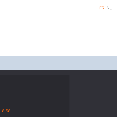
FR
NL
 18 58