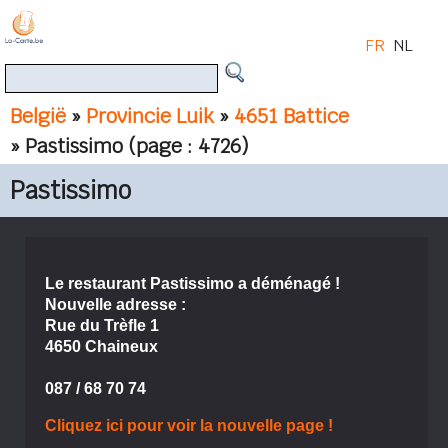
FR
NL
België
»
Provincie Luik
»
4651 Battice
» Pastissimo
(page : 4726)
Pastissimo
Le restaurant Pastissimo a déménagé !
Nouvelle adresse :
Rue du Trèfle 1
4650 Chaineux
087 / 68 70 74
Cliquez ici pour voir la nouvelle page !