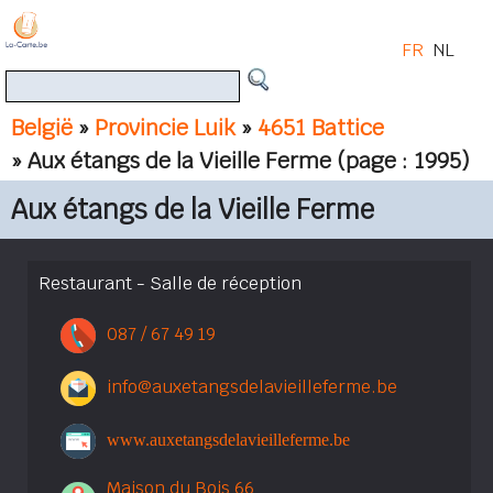
FR
NL
België
»
Provincie Luik
»
4651 Battice
» Aux étangs de la Vieille Ferme
(page : 1995)
Aux étangs de la Vieille Ferme
Restaurant - Salle de réception
087 / 67 49 19
info@auxetangsdelavieilleferme.be
www.auxetangsdelavieilleferme.be
Maison du Bois 66