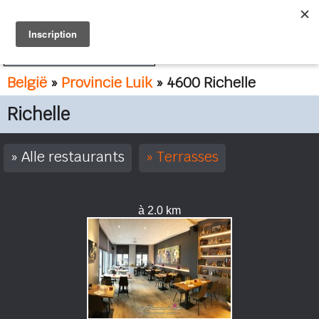
FR
NL
België
»
Provincie Luik
» 4600 Richelle
Richelle
Alle restaurants
Terrasses
à 2.0 km