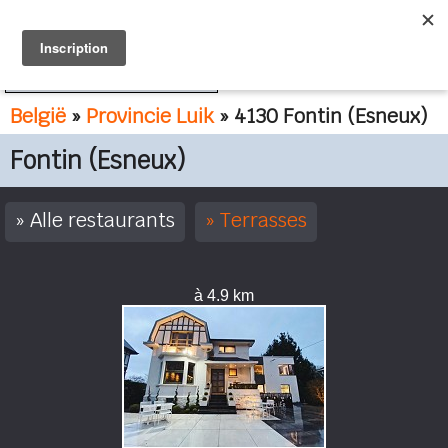
FR
NL
België
»
Provincie Luik
» 4130 Fontin (Esneux)
Fontin (Esneux)
Alle restaurants
Terrasses
à 4.9 km