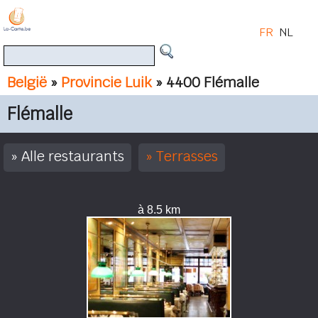
FR
NL
België
»
Provincie Luik
» 4400 Flémalle
Flémalle
Alle restaurants
Terrasses
à 8.5 km