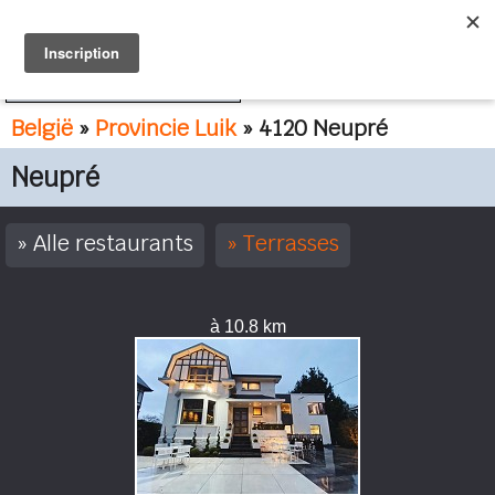
FR
NL
België
»
Provincie Luik
» 4120 Neupré
Neupré
Alle restaurants
Terrasses
à 10.8 km