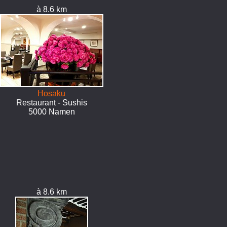
à 8.6 km
Hosaku
Restaurant - Sushis
5000 Namen
à 8.6 km