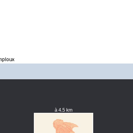
mploux
à 4.5 km