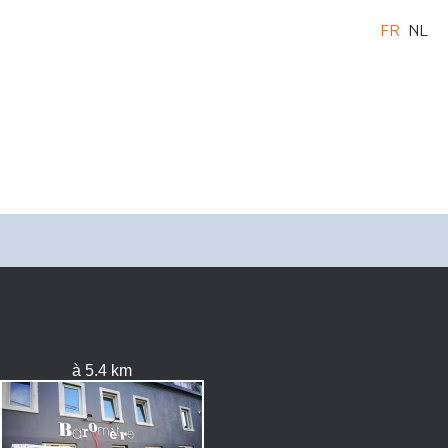
FR
NL
à 5.4 km