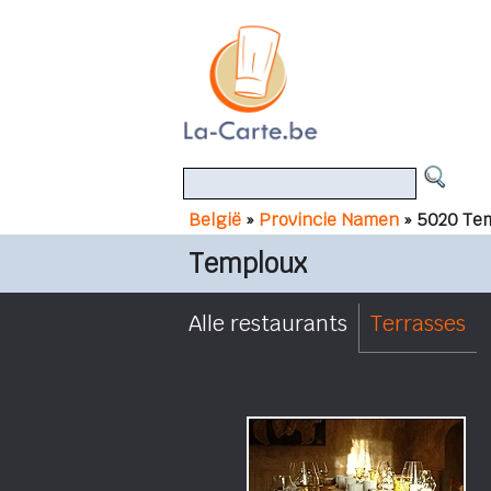
België
»
Provincie Namen
» 5020 Te
Temploux
Alle restaurants
Terrasses