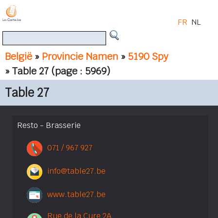
FR
NL
België
»
Provincie Namen
»
5190 Spy
» Table 27
(page : 5969)
Table 27
Resto - Brasserie
071 / 967 927
info@table27.be
www.table27.be
Rue de la Cure 2A