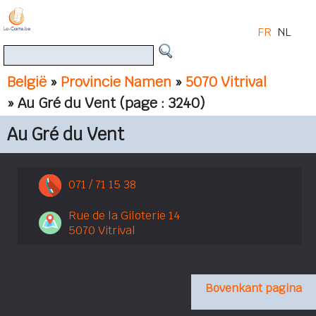
FR
NL
België
»
Provincie Namen
»
5070 Vitrival
» Au Gré du Vent
(page : 3240)
Au Gré du Vent
071 / 71 15 38
Rue de la Giloterie 14
5070 Vitrival
Bovenkant pagina