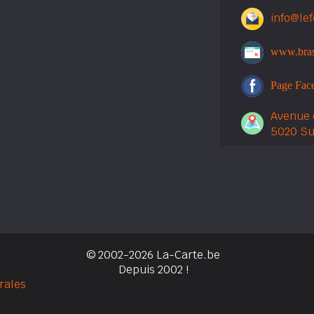
info@lef
www.brass
Page Fac
Avenue 
5020 S
© 2002-2026 La-Carte.be
Depuis 2002 !
rales