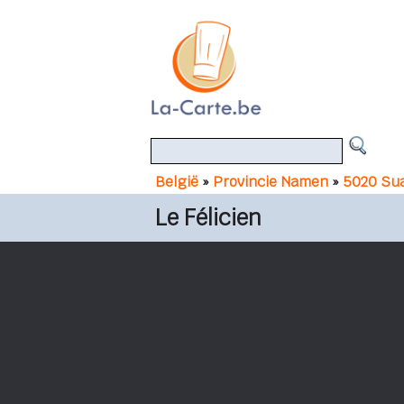
België
»
Provincie Namen
»
5020 Su
Le Félicien