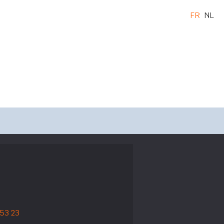
FR
NL
 53 23