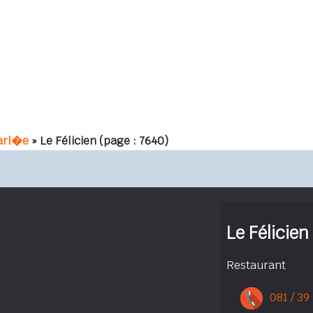
arl�e
» Le Félicien
(page : 7640)
Le Félicien
Restaurant
081 / 39