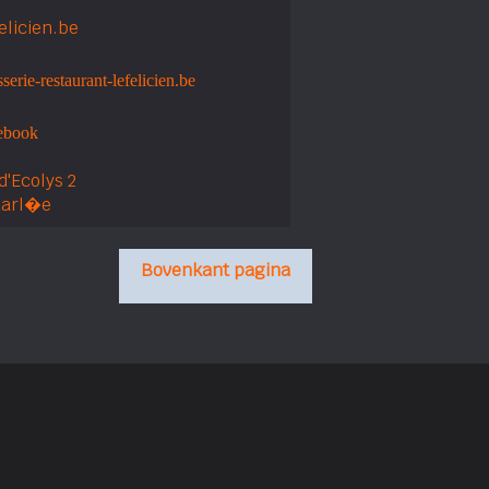
elicien.be
erie-restaurant-lefelicien.be
ebook
d'Ecolys 2
uarl�e
Bovenkant pagina