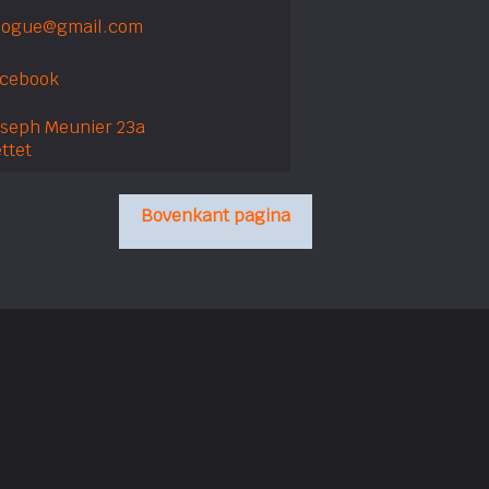
ologue@gmail.com
acebook
oseph Meunier 23a
ttet
Bovenkant pagina