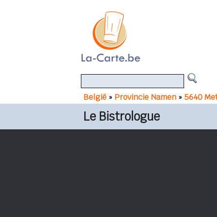
België
»
Provincie Namen
»
5640 Met
Le Bistrologue