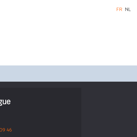
FR
NL
ogue
 09 46