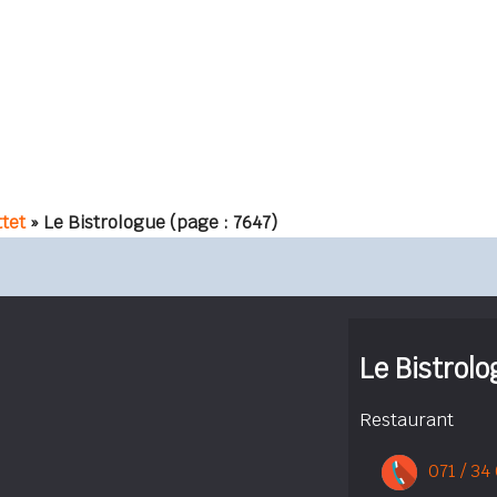
tet
» Le Bistrologue
(page : 7647)
Le Bistrol
Restaurant
071 / 34