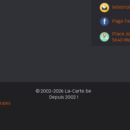
lebistr
Page F
Place J
5640 Me
© 2002-2026 La-Carte.be
Depuis 2002 !
rales