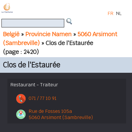
FR
NL
België
»
Provincie Namen
»
5060 Arsimont
(Sambreville)
» Clos de l'Estaurée
(page : 2420)
Clos de l'Estaurée
Restaurant - Traiteur
071 / 77 10 91
Rue de Fosses 105a
5060 Arsimont (Sambreville)