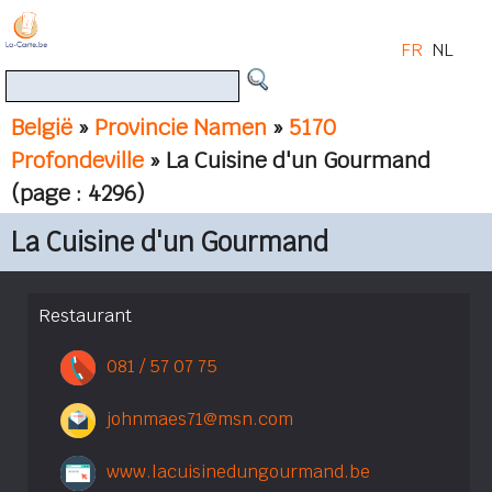
FR
NL
België
»
Provincie Namen
»
5170
Profondeville
» La Cuisine d'un Gourmand
(page : 4296)
La Cuisine d'un Gourmand
Restaurant
081 / 57 07 75
johnmaes71@msn.com
www.lacuisinedungourmand.be