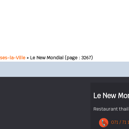
ses-la-Ville
» Le New Mondial
(page : 3267)
Le New Mon
Restaurant thai
071 / 71 