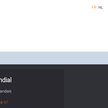
FR
NL
dial
landais
18 57