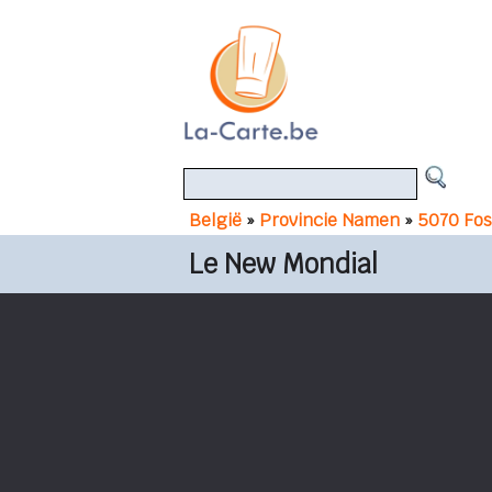
België
»
Provincie Namen
»
5070 Fos
Le New Mondial