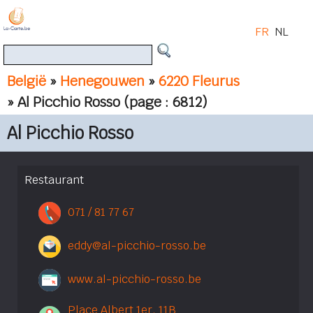
FR
NL
België
»
Henegouwen
»
6220 Fleurus
» Al Picchio Rosso
(page : 6812)
Al Picchio Rosso
Restaurant
071 / 81 77 67
eddy@al-picchio-rosso.be
www.al-picchio-rosso.be
Place Albert 1er, 11B