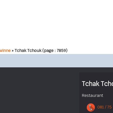
winne
» Tchak Tchouk
(page : 7859)
Tchak Tch
Restaurant
081 / 75