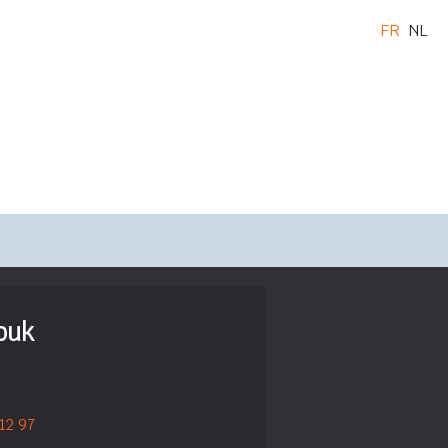
FR
NL
ouk
 12 97