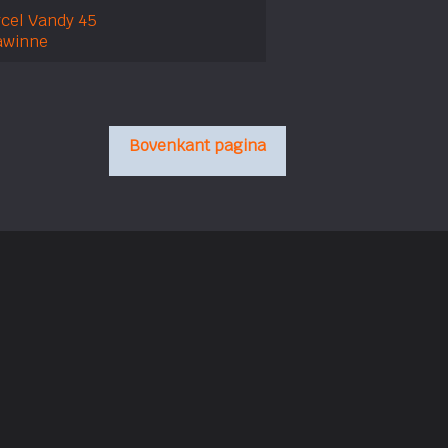
cel Vandy 45
awinne
Bovenkant pagina