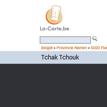
België
»
Provincie Namen
»
5020 Fla
Tchak Tchouk