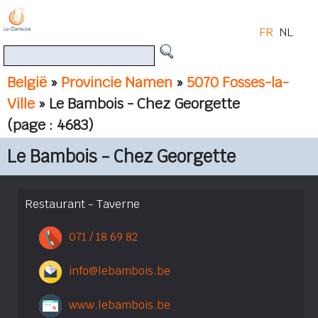
FR
NL
België
»
Provincie Namen
»
5070 Fosses-la-
Ville
» Le Bambois - Chez Georgette
(page : 4683)
Le Bambois - Chez Georgette
Restaurant - Taverne
071 / 18 69 82
info@lebambois.be
www.lebambois.be