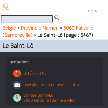
FR
NL
België
»
Provincie Namen
»
5060 Falisolle
(Sambreville)
» Le Saint-Lô
(page : 5467)
Le Saint-Lô
Restaurant
071 / 77 81 81
newsites.resto.com/s/lesaintlo
50 Rue Saint-Lô
5060 Falisolle (Sambreville)