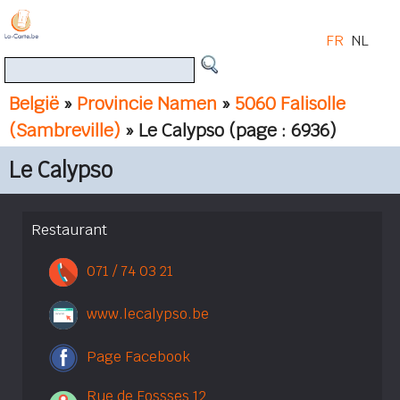
FR
NL
België
»
Provincie Namen
»
5060 Falisolle
(Sambreville)
» Le Calypso
(page : 6936)
Le Calypso
Restaurant
071 / 74 03 21
www.lecalypso.be
Page Facebook
Rue de Fossses 12