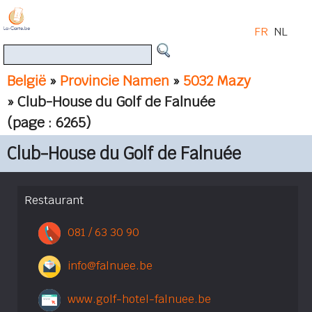
FR
NL
België
»
Provincie Namen
»
5032 Mazy
» Club-House du Golf de Falnuée
(page : 6265)
Club-House du Golf de Falnuée
Restaurant
081 / 63 30 90
info@falnuee.be
www.golf-hotel-falnuee.be