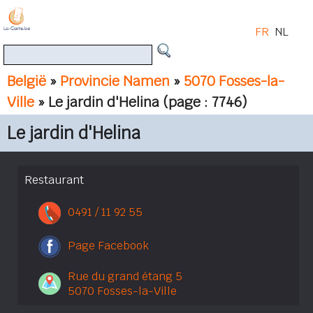
FR
NL
België
»
Provincie Namen
»
5070 Fosses-la-
Ville
» Le jardin d'Helina
(page : 7746)
Le jardin d'Helina
Restaurant
0491 / 11 92 55
Page Facebook
Rue du grand étang 5
5070 Fosses-la-Ville