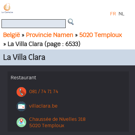
FR
NL
België
»
Provincie Namen
»
5020 Temploux
» La Villa Clara
(page : 6533)
La Villa Clara
Restaurant
081 / 74 71 74
villaclara.be
Chaussée de Nivelles 318
5020 Temploux