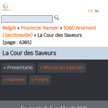
FR
NL
België
»
Provincie Namen
»
5060 Arsimont
(Sambreville)
» La Cour des Saveurs
(page : 6385)
La Cour des Saveurs
Presentatie
Menus en kaarten
Kamers
Foto's