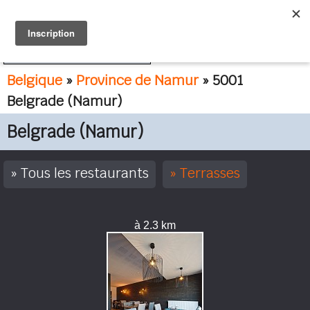
FR
NL
Belgique
»
Province de Namur
» 5001
Belgrade (Namur)
Belgrade (Namur)
Tous les restaurants
Terrasses
à 2.3 km