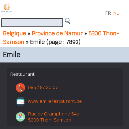
FR
NL
Belgique
»
Province de Namur
»
5300 Thon-
Samson
» Emile
(page : 7892)
Emile
Restaurant
085 / 87 30 07
www.emilerestaurant.be
Rue de Gramptinne 54a
5300 Thon-Samson