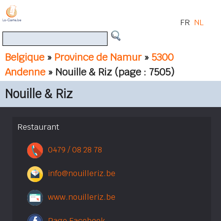
FR
NL
Belgique
»
Province de Namur
»
5300
Andenne
» Nouille & Riz
(page : 7505)
Nouille & Riz
Restaurant
0479 / 08 28 78
info@nouilleriz.be
www.nouilleriz.be
Page Facebook