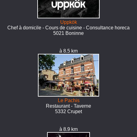
Uppkök
Chef à domicile - Cours de cuisine - Consultance horeca
5021 Boninne
à 8.5 km
Le Pachis
Restaurant - Taverne
5332 Crupet
à 8.9 km