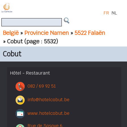
FR
NL
België
»
Provincie Namen
»
5522 Falaën
» Cobut
(page : 5532)
Cobut
Hôtel - Restaurant
082 / 69 92 51
info@hotelcobut.be
www.hotelcobut.be
Rue de Sosoye 6