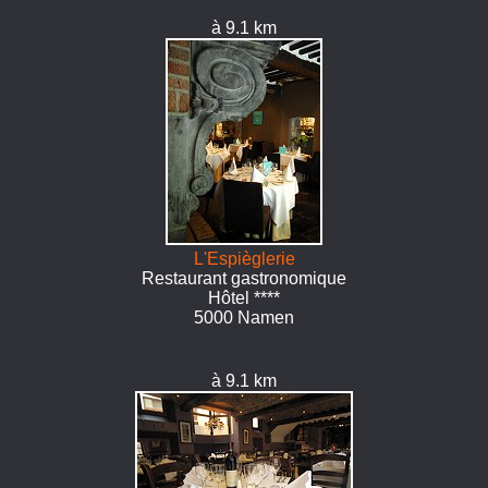
à 9.1 km
L'Espièglerie
Restaurant gastronomique
Hôtel ****
5000 Namen
à 9.1 km