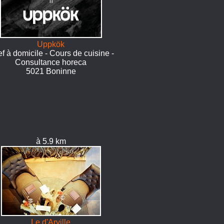
Uppkök
f à domicile - Cours de cuisine -
Consultance horeca
5021 Boninne
à 5.9 km
Le d'Arville