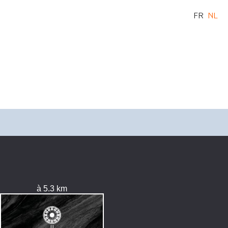
FR
NL
à 5.3 km