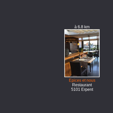
à 6.8 km
Epices et nous
Restaurant
5101 Erpent