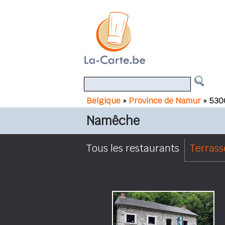
Belgique
»
Province de Namur
» 530
Namêche
Tous les restaurants
Terrass