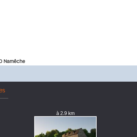
0 Namêche
es
à 2.9 km