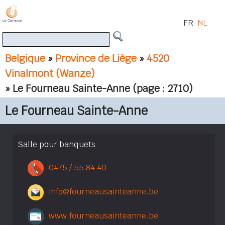
FR
NL
Belgique
»
Province de Liège
»
4520
Vinalmont (Wanze)
» Le Fourneau Sainte-Anne
(page : 2710)
Le Fourneau Sainte-Anne
Salle pour banquets
0475 / 55 84 40
info@fourneausainteanne.be
www.fourneausainteanne.be