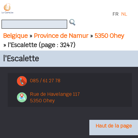
FR
NL
Belgique
»
Province de Namur
»
5350 Ohey
» l'Escalette
(page : 3247)
l'Escalette
085 / 61 27 78
Rue de Havelange 117
5350 Ohey
Haut de la page