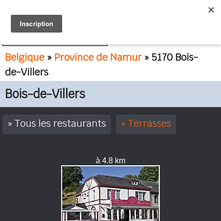
FR
NL
Belgique
»
Province de Namur
» 5170 Bois-
de-Villers
Bois-de-Villers
Tous les restaurants
Terrasses
à 4.8 km