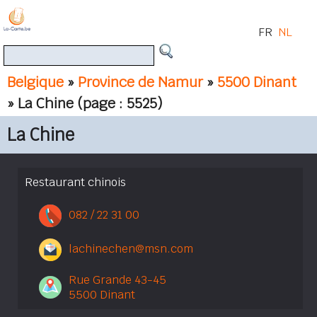
FR
NL
Belgique
»
Province de Namur
»
5500 Dinant
» La Chine
(page : 5525)
La Chine
Restaurant chinois
082 / 22 31 00
lachinechen@msn.com
Rue Grande 43-45
5500 Dinant