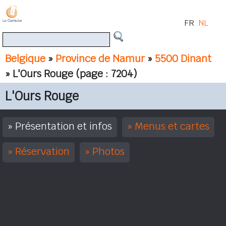
FR
NL
Belgique
»
Province de Namur
»
5500 Dinant
» L'Ours Rouge
(page : 7204)
L'Ours Rouge
Présentation et infos
Menus et cartes
Réservation
Photos