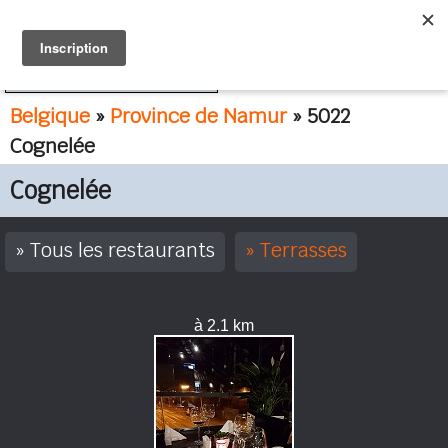
FR
NL
Belgique
»
Province de Namur
» 5022
Cognelée
Cognelée
Tous les restaurants
Terrasses
à 2.1 km