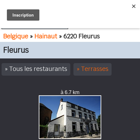
FR
NL
Belgique
»
Hainaut
» 6220 Fleurus
Fleurus
Tous les restaurants
Terrasses
à 6.7 km