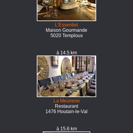
L'Essentiel
Maison Gourmande
5020 Temploux
à 14.5 km
La Meunerie
Restaurant
1476 Houtain-le-Val
à 15.6 km