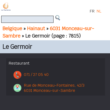
FR
NL
Belgique
»
Hainaut
»
6031 Monceau-sur-
Sambre
» Le Germoir
(page : 7815)
Le Germoir
Restaurant
071 / 27 05 40
Rue de Monceau-Fontaines, 42/3
6031 Monceau-sur-Sambre