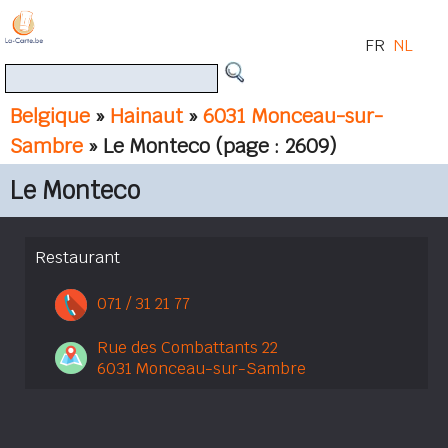
FR
NL
Belgique
»
Hainaut
»
6031 Monceau-sur-
Sambre
» Le Monteco
(page : 2609)
Le Monteco
Restaurant
071 / 31 21 77
Rue des Combattants 22
6031 Monceau-sur-Sambre