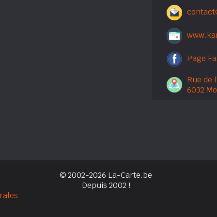
contact
www.ka
Page F
Rue de l
6032 Mo
© 2002-2026 La-Carte.be
Depuis 2002 !
rales