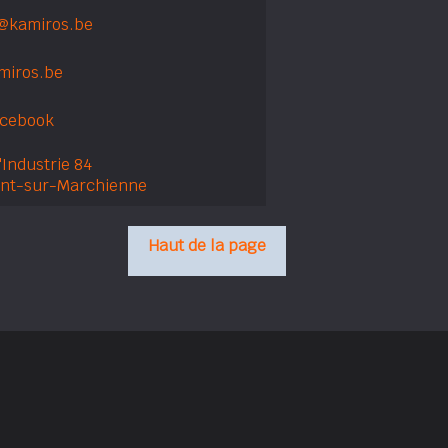
@kamiros.be
miros.be
acebook
'Industrie 84
nt-sur-Marchienne
Haut de la page