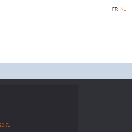
FR
NL
20 71