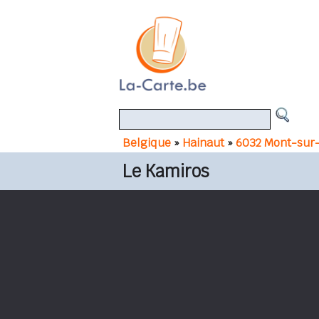
Belgique
»
Hainaut
»
6032 Mont-sur
Le Kamiros