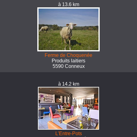
à 13.6 km
Ferme de Choquenée
Produits laitiers
5590 Conneux
à 14.2 km
L'Entre-Pots