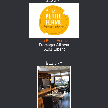
à 12.3 km
La Petite Ferme
Fromager Affineur
5101 Erpent
à 12.3 km