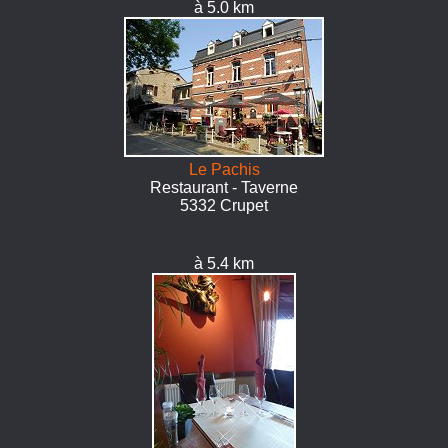
à 5.0 km
Le Pachis
Restaurant - Taverne
5332 Crupet
à 5.4 km