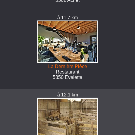
5362 Achet
à 11.7 km
La Dernière Pièce
Restaurant
5350 Evelette
à 12.1 km