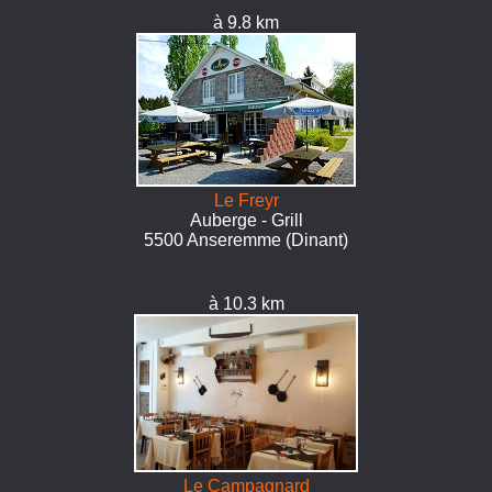
à 9.8 km
Le Freyr
Auberge - Grill
5500 Anseremme (Dinant)
à 10.3 km
Le Campagnard