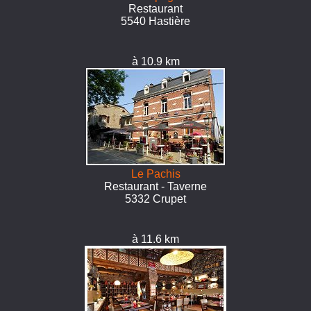
Restaurant
5540 Hastière
à 10.9 km
Le Pachis
Restaurant - Taverne
5332 Crupet
à 11.6 km