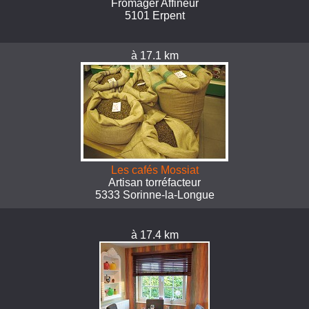
Fromager Affineur
5101 Erpent
à 17.1 km
Les cafés Mossiat
Artisan torréfacteur
5333 Sorinne-la-Longue
à 17.4 km