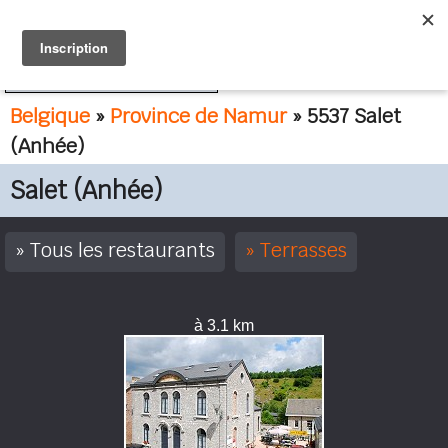
FR
NL
Belgique
»
Province de Namur
» 5537 Salet
(Anhée)
Salet (Anhée)
Tous les restaurants
Terrasses
à 3.1 km