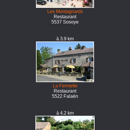
Les Montagnards
Restaurant
5537 Sosoye
à 3.9 km
La Fermette
Restaurant
5522 Falaën
à 4.2 km