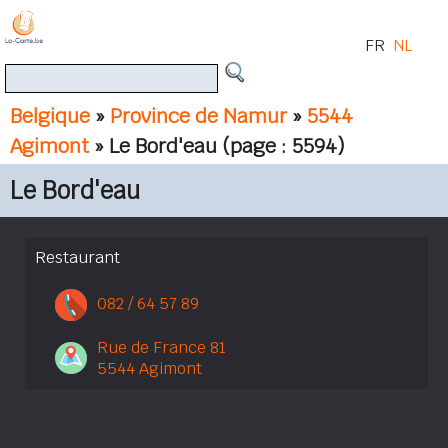
FR
NL
Belgique
»
Province de Namur
»
5544
Agimont
» Le Bord'eau
(page : 5594)
Le Bord'eau
Restaurant
082 / 64 57 89
Rue de France 81
5544 Agimont