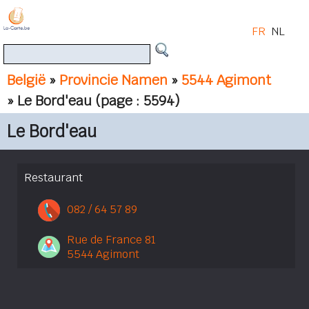
FR
NL
België
»
Provincie Namen
»
5544 Agimont
» Le Bord'eau
(page : 5594)
Le Bord'eau
Restaurant
082 / 64 57 89
Rue de France 81
5544 Agimont