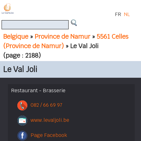
FR
NL
Belgique
»
Province de Namur
»
5561 Celles
(Province de Namur)
» Le Val Joli
(page : 2188)
Le Val Joli
Restaurant - Brasserie
082 / 66 69 97
www.levaljoli.be
Page Facebook