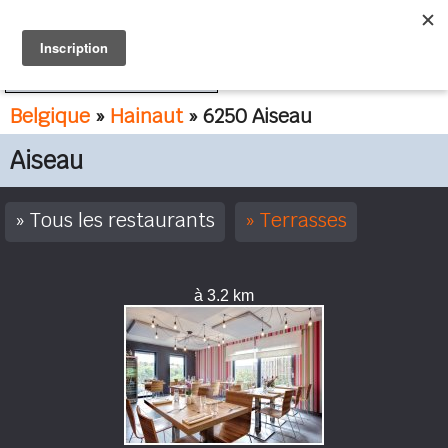
FR
NL
Belgique
»
Hainaut
» 6250 Aiseau
Aiseau
Tous les restaurants
Terrasses
à 3.2 km