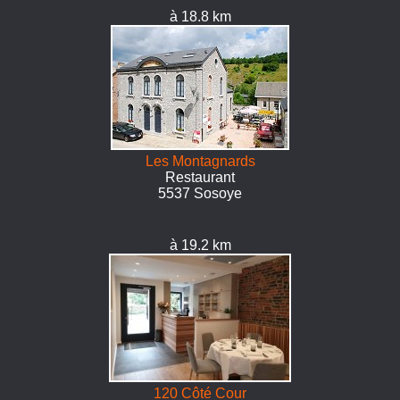
à 18.8 km
Les Montagnards
Restaurant
5537 Sosoye
à 19.2 km
120 Côté Cour