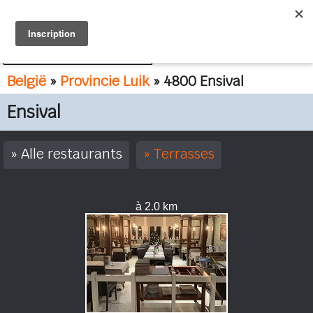
FR
NL
België
»
Provincie Luik
» 4800 Ensival
Ensival
Alle restaurants
Terrasses
à 2.0 km