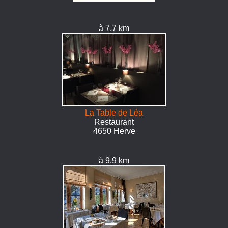
à 7.7 km
La Table de Léa
Restaurant
4650 Herve
à 9.9 km