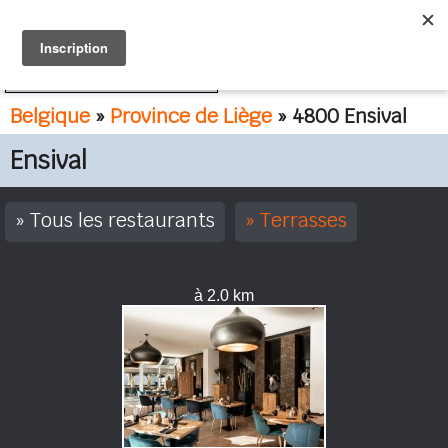
FR
NL
Belgique
»
Province de Liège
» 4800 Ensival
Ensival
Tous les restaurants
Terrasses
à 2.0 km